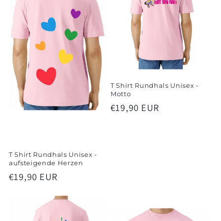
r
i
e
:
T Shirt Rundhals Unisex -
Motto
Normaler
€19,90 EUR
Preis
T Shirt Rundhals Unisex -
aufsteigende Herzen
Normaler
€19,90 EUR
Preis