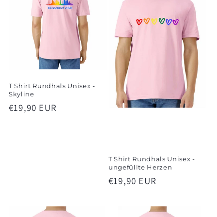
T Shirt Rundhals Unisex -
Skyline
Normaler
€19,90 EUR
Preis
T Shirt Rundhals Unisex -
ungefüllte Herzen
Normaler
€19,90 EUR
Preis