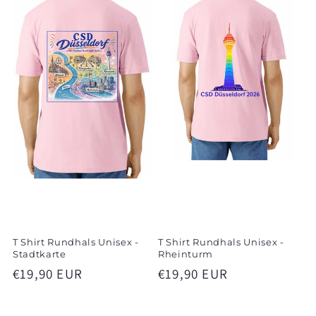
T Shirt Rundhals Unisex -
T Shirt Rundhals Unisex -
Stadtkarte
Rheinturm
Normaler
€19,90 EUR
Normaler
€19,90 EUR
Preis
Preis